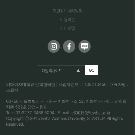
개인정보처리방침
이용약관
사이트맵
패밀리사이트
GO
이화여자대학교 산학협력단 | 사업자번호 : 1108210456 | 대표자명 :
조윌렴
03760 서울특별시 서대문구 이화여대길 52, 이화여자대학교 산학협
력관 522호 창업지원단
e600150@ewha.ac.kr
Tel : (02)3277-3466,5094 | E-mail :
Copyright ⓒ 2015 Ewha Womans University, STARTUP. All Rights
Reserved.