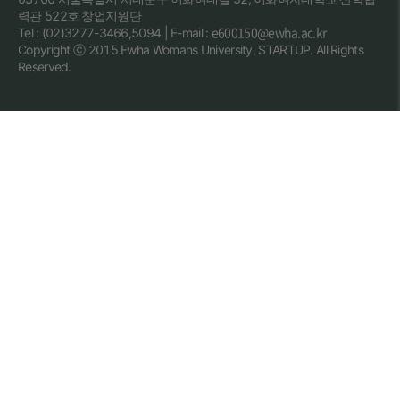
력관 522호 창업지원단
e600150@ewha.ac.kr
Tel : (02)3277-3466,5094 | E-mail :
Copyright ⓒ 2015 Ewha Womans University, STARTUP. All Rights
Reserved.