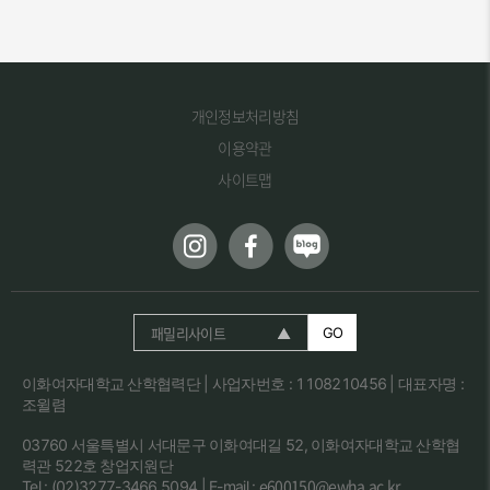
개인정보처리방침
이용약관
사이트맵
패밀리사이트
GO
이화여자대학교 산학협력단 | 사업자번호 : 1108210456 | 대표자명 :
조윌렴
03760 서울특별시 서대문구 이화여대길 52, 이화여자대학교 산학협
력관 522호 창업지원단
e600150@ewha.ac.kr
Tel : (02)3277-3466,5094 | E-mail :