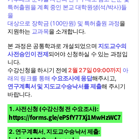
특허출원을 계획 중인 본교 대학원생(석/박사)들
을
대상으로 장학금 (100만원) 및 특허출원 과정
을
지원하는
교과목
을 소개합니다.
본 과정은 공통학과로 개설되었으며
지도교수의
사전승인이 전제
되어야 신청하실 수 있는 과정입
니다.
수강신청을 하시기 전에
2월 27일 09:00까지
아
래의 링크를 통해
수요조사에 응답
해주시고,
연구계획서 및 지도교수승낙서를 제출
해 주시기
바랍니다.
1. 사전신청 (수강신청 전 수요조사):
https://forms.gle/ePSfY77Xj1MwHzWC7
2. 연구계획서, 지도교수승낙서 제출: